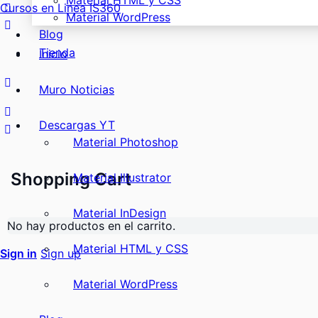
Material HTML y CSS
Cursos en Linea IS360
Material WordPress
Blog
Tienda
Inicio
Muro Noticias
Descargas YT
Material Photoshop
Shopping Cart
Material Illustrator
Material InDesign
No hay productos en el carrito.
Material HTML y CSS
Sign in
Sign up
Material WordPress