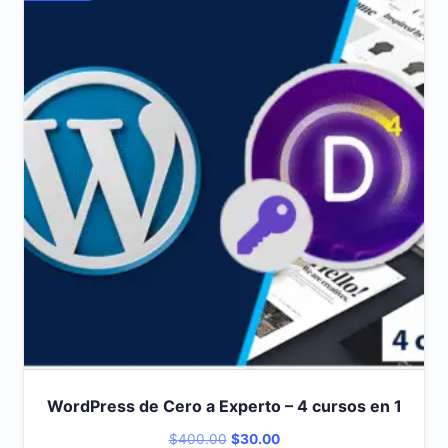
WordPress de Cero a Experto – 4 cursos en 1
Original
Current
$
400.00
$
30.00