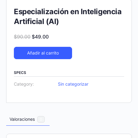
Especialización en Inteligencia
Artificial (AI)
Original
Current
$
90.00
$
49.00
price
price
was:
is:
Añadir al carrito
$90.00.
$49.00.
SPECS
Category:
Sin categorizar
Valoraciones
0