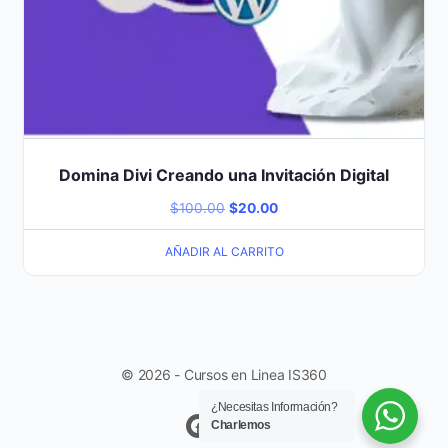
Domina Divi Creando una Invitación Digital
Original
Current
$
100.00
$
20.00
price
price
AÑADIR AL CARRITO
was:
is:
$100.00.
$20.00.
© 2026 - Cursos en Linea IS360
¿Necesitas Información?
Charlemos