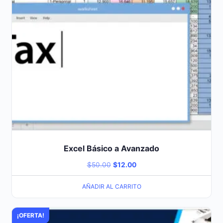
Excel Básico a Avanzado
Original
Current
$
50.00
$
12.00
price
price
AÑADIR AL CARRITO
was:
is:
$50.00.
$12.00.
¡OFERTA!