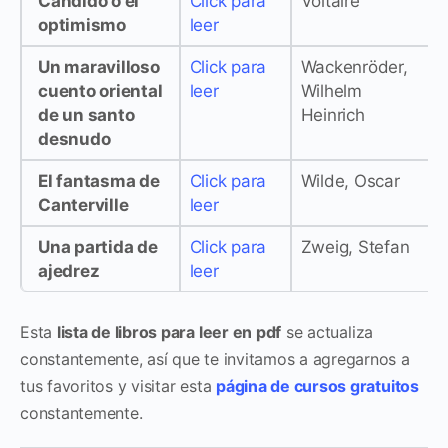
Cándido o el
Click para
Voltaire
optimismo
leer
Un maravilloso
Click para
Wackenröder,
cuento oriental
leer
Wilhelm
de un santo
Heinrich
desnudo
El fantasma de
Click para
Wilde, Oscar
Canterville
leer
Una partida de
Click para
Zweig, Stefan
ajedrez
leer
Esta
lista de libros para leer en pdf
se actualiza
constantemente, así que te invitamos a agregarnos a
tus favoritos y visitar esta
página de cursos gratuitos
constantemente.