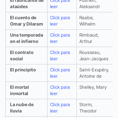
El fabricante de
Click para
Pushkin,
ataúdes
leer
Aleksandr
El cuento de
Click para
Raabe,
Omar y Dilaram
leer
Wilhelm
Una temporada
Click para
Rimbaud,
en el infierno
leer
Arthur
El contrato
Click para
Rousseau,
social
leer
Jean-Jacques
El principito
Click para
Saint-Exupéry,
leer
Antoine de
El mortal
Click para
Shelley, Mary
inmortal
leer
La nube de
Click para
Storm,
lluvia
leer
Theodor