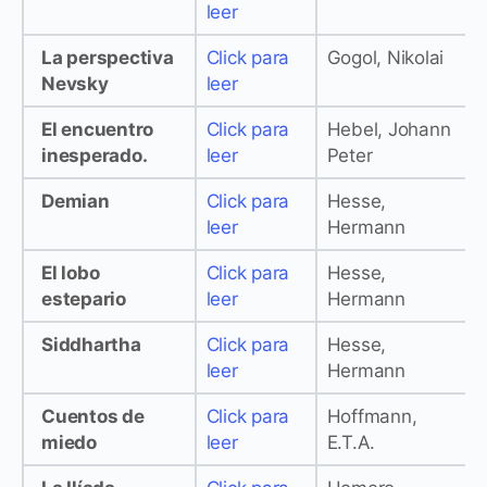
leer
La perspectiva
Click para
Gogol, Nikolai
Nevsky
leer
El encuentro
Click para
Hebel, Johann
inesperado.
leer
Peter
Demian
Click para
Hesse,
leer
Hermann
El lobo
Click para
Hesse,
estepario
leer
Hermann
Siddhartha
Click para
Hesse,
leer
Hermann
Cuentos de
Click para
Hoffmann,
miedo
leer
E.T.A.