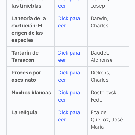
las tinieblas
leer
Joseph
La teoría de la
Click para
Darwin,
evolución: El
leer
Charles
origen de las
especies
Tartarín de
Click para
Daudet,
Tarascón
leer
Alphonse
Proceso por
Click para
Dickens,
asesinato
leer
Charles
Noches blancas
Click para
Dostoievski,
leer
Fedor
La reliquia
Click para
Eça de
leer
Queiroz, José
María